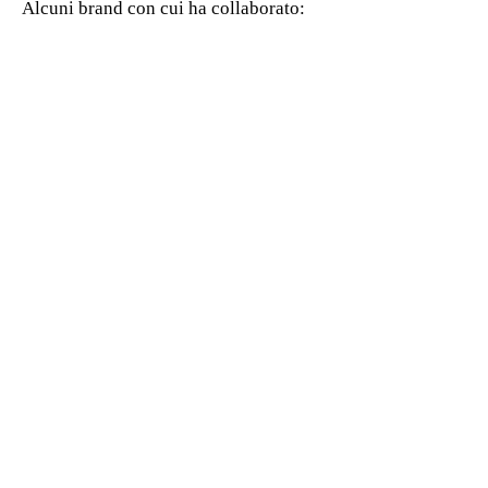
Alcuni brand con cui ha collaborato:
GastroSuisse
Focacceria Leonardo
Pane, amore e fantasia
Ristorante Giannino
Ristorante il Calamaro
Ristorante Gatsbi
Hotel Nettuno
Nausica Village
Hotel Rivalago
Big Art
Sede legale
Via Masaccio 18
20149 Milano